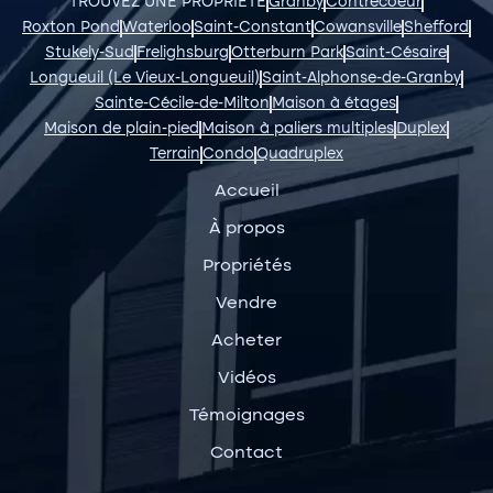
TROUVEZ UNE PROPRIÉTÉ
Granby
Contrecoeur
Roxton Pond
Waterloo
Saint-Constant
Cowansville
Shefford
Stukely-Sud
Frelighsburg
Otterburn Park
Saint-Césaire
Longueuil (Le Vieux-Longueuil)
Saint-Alphonse-de-Granby
Sainte-Cécile-de-Milton
Maison à étages
Maison de plain-pied
Maison à paliers multiples
Duplex
Terrain
Condo
Quadruplex
Accueil
À propos
Propriétés
Vendre
Acheter
Vidéos
Témoignages
Contact