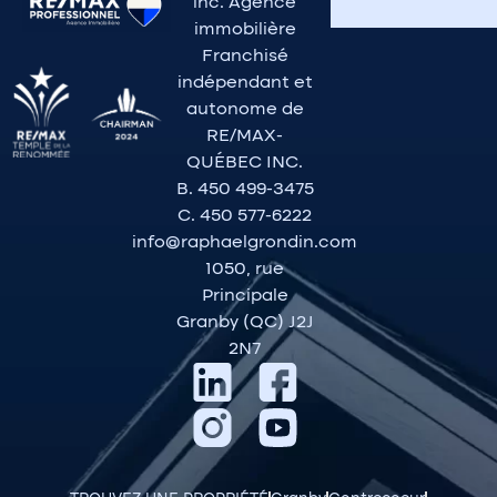
inc. Agence
immobilière
Franchisé
indépendant et
autonome de
RE/MAX-
QUÉBEC INC.
B. 450 499-3475
C. 450 577-6222
info@raphaelgrondin.com
1050, rue
Principale
Granby (QC) J2J
2N7