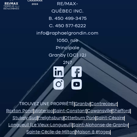
RE/MAX-
QUÉBEC INC.
B. 450 499-3475
C. 450 577-6222
info@raphaelgrondin.com
1050, rue
Principale
Granby (QC) J2J
2N7
TROUVEZ UNE PROPRIÉTÉ
Granby
Contrecoeur
Roxton Pond
Waterloo
Saint-Constant
Cowansville
Shefford
Stukely-Sud
Frelighsburg
Otterburn Park
Saint-Césaire
Longueuil (Le Vieux-Longueuil)
Saint-Alphonse-de-Granby
Sainte-Cécile-de-Milton
Maison à étages