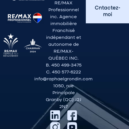
RE/MAX
Cntactez-
Professionnel
moi
inc. Agence
immobilière
Franchisé
indépendant et
autonome de
RE/MAX-
QUÉBEC INC.
B. 450 499-3475
C. 450 577-6222
info@raphaelgrondin.com
1050, rue
Principale
Granby (QC) J2J
2N7