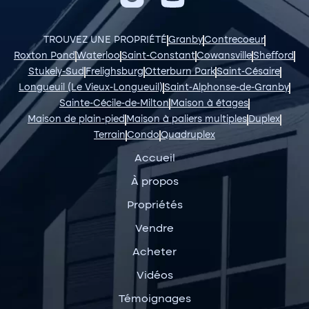
TROUVEZ UNE PROPRIÉTÉ
Granby
Contrecoeur
Roxton Pond
Waterloo
Saint-Constant
Cowansville
Shefford
Stukely-Sud
Frelighsburg
Otterburn Park
Saint-Césaire
Longueuil (Le Vieux-Longueuil)
Saint-Alphonse-de-Granby
Sainte-Cécile-de-Milton
Maison à étages
Maison de plain-pied
Maison à paliers multiples
Duplex
Terrain
Condo
Quadruplex
Accueil
À propos
Propriétés
Vendre
Acheter
Vidéos
Témoignages