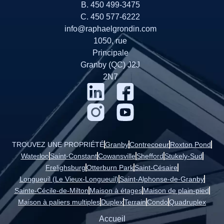
B. 450 499-3475
C. 450 577-6222
info@raphaelgrondin.com
1050, rue
Principale
Granby (QC) J2J
2N7
TROUVEZ UNE PROPRIÉTÉ
Granby
Contrecoeur
Roxton Pond
Waterloo
Saint-Constant
Cowansville
Shefford
Stukely-Sud
Frelighsburg
Otterburn Park
Saint-Césaire
Longueuil (Le Vieux-Longueuil)
Saint-Alphonse-de-Granby
Sainte-Cécile-de-Milton
Maison à étages
Maison de plain-pied
Maison à paliers multiples
Duplex
Terrain
Condo
Quadruplex
Accueil