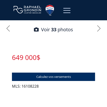
Voir
33
photos
649 000$
Calculez vos versements
MLS: 16108228