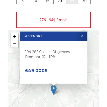
5
10
15
20
25
30
2761.94$ / mois
+
×
À VENDRE
−
104-285 Ch. des Diligences,
Bromont, J2L 1R8
649 000$