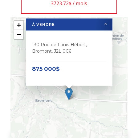
3723.72$ / mois
+
×
À VENDRE
−
130 Rue de Louis-Hébert,
Bromont, J2L 0C6
875 000$