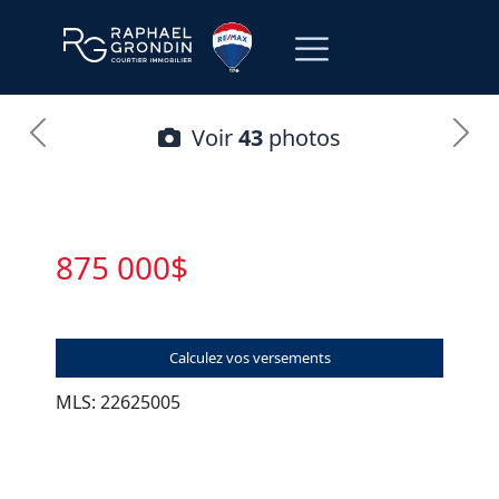
Voir
43
photos
875 000$
Calculez vos versements
MLS: 22625005