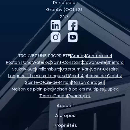
Principale
Granby (QC) J2J
2N7
TROUVEZ UNE PROPRIÉTÉ
Granby
Contrecoeur
Roxton Pond
Waterloo
Saint-Constant
Cowansville
Shefford
Stukely-Sud
Frelighsburg
Otterburn Park
Saint-Césaire
Longueuil (Le Vieux-Longueuil)
Saint-Alphonse-de-Granby
Sainte-Cécile-de-Milton
Maison à étages
Maison de plain-pied
Maison à paliers multiples
Duplex
Terrain
Condo
Quadruplex
Accueil
À propos
Propriétés