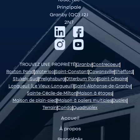
1050, rue
Principale
Granby (QC) J2J
2N7
TROUVEZ UNE PROPRIÉTÉ
Granby
Contrecoeur
Roxton Pond
Waterloo
Saint-Constant
Cowansville
Shefford
Stukely-Sud
Frelighsburg
Otterburn Park
Saint-Césaire
Longueuil (Le Vieux-Longueuil)
Saint-Alphonse-de-Granby
Sainte-Cécile-de-Milton
Maison à étages
Maison de plain-pied
Maison à paliers multiples
Duplex
Terrain
Condo
Quadruplex
Accueil
À propos
Propriétés