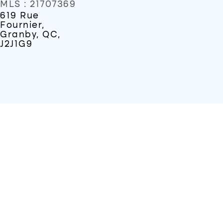
MLS : 21707369
619 Rue
Fournier,
Granby, QC,
J2J1G9
L'EXPÉRIENCE
RAPHAËL GRONDIN