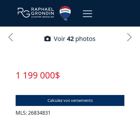
Voir
42
photos
1 199 000$
Calculez vos versements
MLS: 26834831