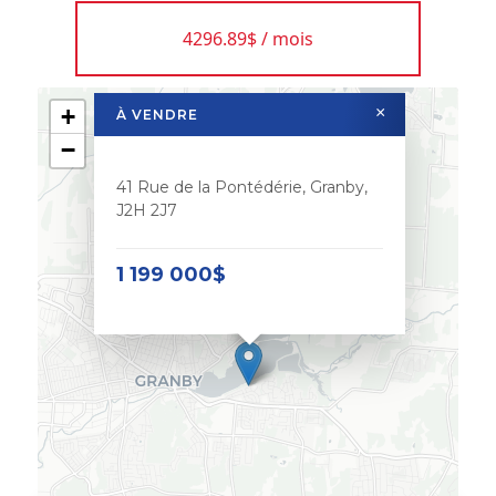
4296.89$ / mois
+
×
À VENDRE
−
41 Rue de la Pontédérie, Granby,
J2H 2J7
1 199 000$