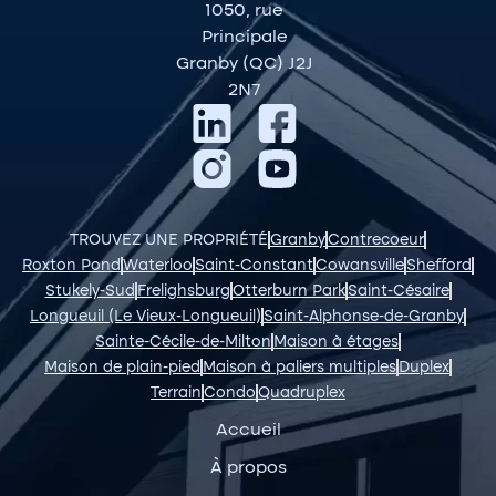
1050, rue
Principale
Granby (QC) J2J
2N7
TROUVEZ UNE PROPRIÉTÉ
Granby
Contrecoeur
Roxton Pond
Waterloo
Saint-Constant
Cowansville
Shefford
Stukely-Sud
Frelighsburg
Otterburn Park
Saint-Césaire
Longueuil (Le Vieux-Longueuil)
Saint-Alphonse-de-Granby
Sainte-Cécile-de-Milton
Maison à étages
Maison de plain-pied
Maison à paliers multiples
Duplex
Terrain
Condo
Quadruplex
Accueil
À propos