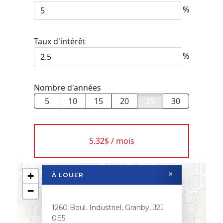
%
Taux d'intérêt
%
Nombre d'années
5
10
15
20
25
30
5.32$ / mois
+
×
À LOUER
−
1260 Boul. Industriel, Granby, J2J
0E5