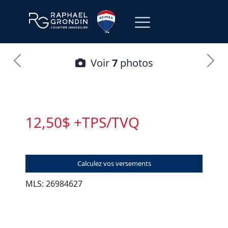
Voir
7
photos
12,50$ +TPS/TVQ
Calculez vos versements
MLS: 26984627