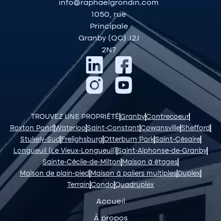
info@raphaelgrondin.com
1050, rue
Principale
Granby (QC) J2J
2N7
TROUVEZ UNE PROPRIÉTÉ
Granby
Contrecoeur
Roxton Pond
Waterloo
Saint-Constant
Cowansville
Shefford
Stukely-Sud
Frelighsburg
Otterburn Park
Saint-Césaire
Longueuil (Le Vieux-Longueuil)
Saint-Alphonse-de-Granby
Sainte-Cécile-de-Milton
Maison à étages
Maison de plain-pied
Maison à paliers multiples
Duplex
Terrain
Condo
Quadruplex
Accueil
À propos