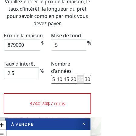
Veuillez entrer le prix de la maison, le
taux d'intérêt, la longueur du prêt
pour savoir combien par mois vous
devez payer.
Prix de la maison
Mise de fond
$
%
Taux d'intérêt
Nombre
%
d'années
5
10
15
20
25
30
3740.74$ / mois
+
×
À VENDRE
−