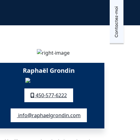
Raphaël Grondin
450-577-6222
info@raphaelgrondin.com