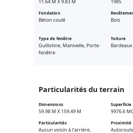
11.64 M X 9.83 M
1985
Fondation
Revêteme
Béton coulé
Bois
Type de fenêtre
Toiture
Guillotine, Manivelle, Porte-
Bardeaux 
fenêtre
Particularités du terrain
Dimensions
Superficie
59.98 M X 159.49 M
9976.6 M
Particularités
Proximité
Aucun voisin à l'arrière,
Autoroute