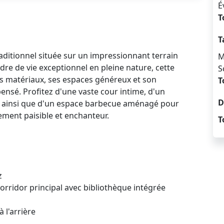
É
T
T
aditionnel située sur un impressionnant terrain
M
adre de vie exceptionnel en pleine nature, cette
S
ses matériaux, ses espaces généreux et son
T
sé. Profitez d'une vaste cour intime, d'un
D
e ainsi que d'un espace barbecue aménagé pour
ement paisible et enchanteur.
T
z
orridor principal avec bibliothèque intégrée
 l'arrière