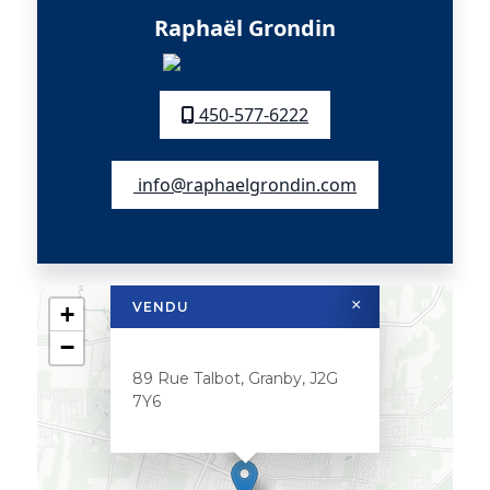
Raphaël Grondin
450-577-6222
info@raphaelgrondin.com
×
VENDU
+
−
89 Rue Talbot, Granby, J2G
7Y6