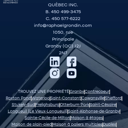
QUÉBEC INC.
B. 450 499-3475
C. 450 577-6222
info@raphaelgrondin.com
1050, rue
Principale
Granby (QC) J2J
2N7
TROUVEZ UNE PROPRIÉTÉ
Granby
Contrecoeur
Roxton Pond
Waterloo
Saint-Constant
Cowansville
Shefford
Stukely-Sud
Frelighsburg
Otterburn Park
Saint-Césaire
Longueuil (Le Vieux-Longueuil)
Saint-Alphonse-de-Granby
Sainte-Cécile-de-Milton
Maison à étages
Maison de plain-pied
Maison à paliers multiples
Duplex