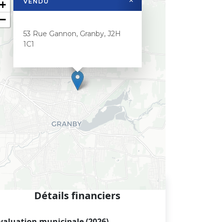
×
VENDU
+
−
53 Rue Gannon, Granby, J2H
1C1
Détails financiers
valuation municipale (2026)