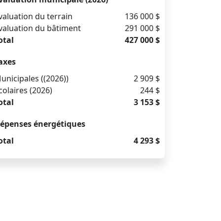
valuation du terrain
136 000 $
valuation du bâtiment
291 000 $
otal
427 000 $
axes
unicipales ((2026))
2 909 $
colaires (2026)
244 $
otal
3 153 $
épenses énergétiques
otal
4 293 $