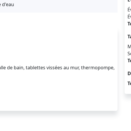
e d'eau
É
É
T
T
M
S
T
 salle de bain, tablettes vissées au mur, thermopompe,
D
T