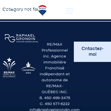
Category not found.
RE/MAX
Cntactez-
Professionnel
moi
inc. Agence
immobilière
Franchisé
indépendant et
autonome de
RE/MAX-
QUÉBEC INC.
B. 450 499-3475
C. 450 577-6222
info@raphaelgrondin.com