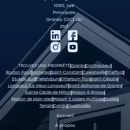
1050, rue
Principale
Granby (QC) J2J
2N7
TROUVEZ UNE PROPRIÉTÉ
Granby
Contrecoeur
Roxton Pond
Waterloo
Saint-Constant
Cowansville
Shefford
Stukely-Sud
Frelighsburg
Otterburn Park
Saint-Césaire
Longueuil (Le Vieux-Longueuil)
Saint-Alphonse-de-Granby
Sainte-Cécile-de-Milton
Maison à étages
Maison de plain-pied
Maison à paliers multiples
Duplex
Terrain
Condo
Quadruplex
Accueil
À propos